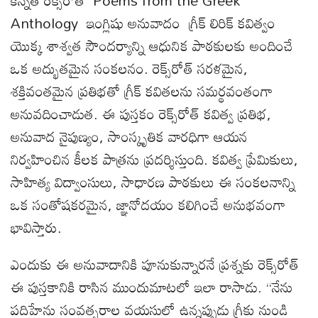
కెన్నెత్ రెక్స్‌రోత్ Poems from the Greek
Anthology ఇంగ్లిషు అనువాదం గ్రీక్ లిరిక్ కవిత్వం
యొక్క శాశ్వత సౌందర్యాన్ని ఆధునిక పాఠకులకు అందించే
ఒక అద్భుతమైన సంకలనం. రెక్స్‌రోత్ సరళమైన,
శక్తివంతమైన ప్రతిభతో గ్రీక్ కవితలను సమర్థవంతంగా
అనువదించాడుత. ఈ పుస్తకం రెక్స్‌రోత్ కవిత్వ ప్రతిభ,
అనువాద నైపుణ్యం, సాంస్కృతిక వారధిగా ఆయన
నిర్వహించిన కీలక పాత్రను ప్రదర్శిస్తుంది. కవిత్వ ప్రేమికులు,
సాహిత్య విద్వాంసులు, సాధారణ పాఠకులు ఈ సంకలనాన్ని
ఒక సంతోషకరమైన, జ్ఞానోదయం కలిగించే అనుభవంగా
భావిస్తారు.
ఎందుకు ఈ అనువాదానికి పూనుకున్నారనే ప్రశ్నకు రెక్స్‌రోత్
ఈ పుస్తకానికి రాసిన ముందుమాటలో ఇలా రాసాడు. “నేను
పదిహేను సంవత్సరాల వయసులో ఉన్నప్పుడు గ్రీకు నుండి