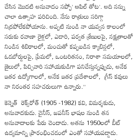
చేసిన మొదటి అనువాదం సప్ఫో’ ఆపిల్ తోట’. అది నన్ను
చాలా ఉత్సాహ పరిచింది. నేను రాత్రులు సరిగ్గా
నిద్రపోలేకపోయాను. అప్పటి నుండి నా యవ్వన కాలంలో
సరుకు రవాణా రైళ్లలో, ఎడారి, పర్వత శ్రేణులపై, నక్షత్రాలతో
నిండిన శిబిరాలలో, మంచుతో కప్పబడిన క్యాబిన్లలో,
ఓడబోర్డులపై, ప్రేమలో, ఒంటరితనం, నిరాశా సమయాలలో,
జైలులో, పిచ్చివారి సహాయకుడిగా పనిచేస్తున్నప్పుడు, అనేక
ఇతర ఉద్యోగాలలో, అనేక ఇతర ప్రదేశాలలో, గ్రీస్ కవులు
నా నిరంతర సహచరులుగా ఉన్నారు.”
కెన్నెత్ రెక్స్‌రోత్ (1905 -1982) కవి, విమర్శకుడు,
అనువాదకుడు. చైనీస్, జపనీస్ భాషల నుండి తన
అనువాదాలకు పేరు చెందాడు. అతను 1950లలో బీట్
ఉద్యమాన్ని ప్రారంభించడంలో ఎంతో సహాయపడ్డాడు.