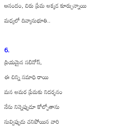
ఆనందం, చిరు ప్రేమ అక్కడ కూర్చున్నాయి
మధ్యలో దివ్యానుభూతి..
6.
ప్రియమైన సబినోస్,
ఈ చిన్ని సమాధి రాయి
మన అమర ప్రేమకు నిదర్శనం
నేను నిన్నెప్పుడూ కోల్పోతాను
నువ్విప్పుడు చనిపోయిన వారి