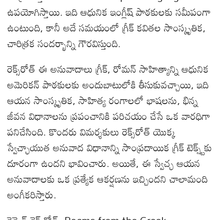
ఉపయోగిస్తాయి. ఇది ఆధునిక ఇంగ్లీష్ పాఠకులకు సమీపంగా
ఉంటుంది, కానీ అదే సమయంలో గ్రీక్ కవితల సాంస్కృతిక,
చారిత్రక సందర్భాన్ని గౌరవిస్తుంది.
రెక్స్‌రోత్ ఈ అనువాదాలు గ్రీక్, రోమన్ సాహిత్యాన్ని ఆధునిక
అమెరికన్ పాఠకులకు అందుబాటులోకి తీసుకువచ్చాయి, ఇది
ఆయన సాంస్కృతిక, సాహిత్య రంగాలలో భాషలను, భిన్న
జీవన విధానాలను ప్రపంచానికి పరిచయం చేసే ఒక వారధిగా
పనిచేసింది. కొందరు విమర్శకులు రెక్స్‌రోత్ యొక్క
స్వేచ్ఛాయుత అనువాద విధానాన్ని సాంప్రదాయిక గ్రీక్ టెక్స్ట్‌కు
దూరంగా ఉందని భావించారు. అయితే, ఈ స్వేచ్ఛ ఆయన
అనువాదాలకు ఒక ప్రత్యేక ఆకర్షణను ఇచ్చిందని చాలామంది
అంగీకరిస్తారు.