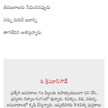
జీవజలాలను సేవించినప్పుడు
నన్ను మరిచే జలాన్ని
తాగలేదని ఆశిస్తున్నాను.
పి. శ్రీనివాస్ గౌడ్
ప్రత్యేక అవసరాలు గల పిల్లలకు ఉపాధ్యాయులుగా పని చేసి,
ప్రస్తుతం నిర్మాణ రంగంలో వున్నారు. కవిత్వం, కథ, విమర్శ,
అనువాదాలలో కృషి చేస్తున్నారు. ఇప్పటివరకు 9 కవిత్వ పుస్తకాలు