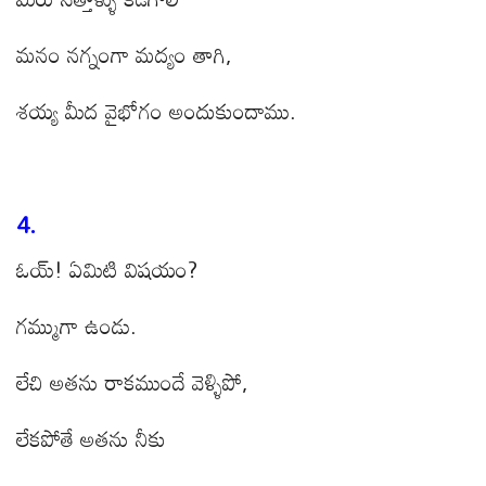
మనం నగ్నంగా మద్యం తాగి,
శయ్య మీద వైభోగం అందుకుందాము.
4.
ఓయ్! ఏమిటి విషయం?
గమ్ముగా ఉండు.
లేచి అతను రాకముందే వెళ్ళిపో,
లేకపోతే అతను నీకు