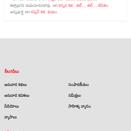
తల్లాప్రగడ మధుసూదనరావు.
on
కన్నడ కథ: జిల్… జిల్… జీవితం
అన్నపూర్ణ
on
రష్యన్ కథ: భయం
కేటగిరీలు
అనువాద కథలు
సంపాదకీయం
అనువాద కవితలు
సమీక్షలు
వీడియోలు
సాహిత్య వ్యాసం
వ్యాసాలు