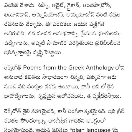
ఎంపిక చేశాడు. సప్ఫో, అనైట్, గ్లైకాన్, ఆంటిపాట్రోస్,
లియోనిడాస్, అస్క్లెపియాడెస్, అమ్మియానోస్ వంటి కవుల
రచనలను చేర్చాడు. ఈ ఎంపికలు ఆయన వ్యక్తిగత
అభిరుచిని, తన మానవ అనుభవాన్ని, ప్రేమానుభూతులను,
ఉద్వేగాలను, అప్పటి సామాజిక పరిస్థితులను ప్రతిబింబించే
ఇతివృత్తాలపై దృష్టి పెట్టాయి.
రెక్స్‌రోత్ Poems from the Greek Anthology లోని
అనువాద కవితలు సాధారణంగా చిన్నవి, ఎక్కువగా ఆరు
నుండి పది పంక్తుల వరకు ఉంటాయి, కానీ అవి లోతైన
భావోద్వేగాలను, స్పష్టమైన ఆలోచనలను, త వ్యక్తీకరిస్తాయి.
రెక్స్‌రోత్ శైలి సరళమైనది, కానీ సంగీతాత్మకమైనది. ఇది గ్రీక్
కవితల సౌందర్యాన్ని, భావోద్వేగ గాఢతని ఆంగ్లంలో
సంగ్రహిస్తుంది. ఆయన కవితలు “plain language”ను