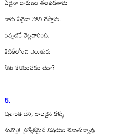
ఏదైనా దారుణం తలపెడతాడు
నాకు ఏదైనా హాని చేస్తాడు.
ఇప్పటికే తెల్లవారింది.
కిటికీలోంచి వెలుతురు
నీకు కనిపించడం లేదా?
5.
విశ్రాంతి లేని, లాలనైన కళ్ళు
నువ్వొక ప్రత్యేకమైన విషయం చెబుతున్నావు