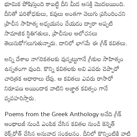
భూమిక పోషిస్తుంది కాబట్టి దీని మీద ఆసక్తి మొదలయింది.
దీనితో పరిశోధకులు, కవులు అంతగా వెలుగు ప్రసింరించని
ప్రాచీన సాహిత్య అధ్యయనం చేయడం ద్వారా అప్పటి
సామాజిక స్థితిగతులు, ప్రాచీనుల ఆలోచనలు
తెలుసుకోగలుగుతున్నారు. దానిలో భాగమే ఈ గ్రీక్ కవితలు.
అన్ని దేశాల నాగరికతలకు వున్నట్టుగానే గ్రీకుల సాహిత్యం
ఉన్నతంగా వుంది. కొన్ని కవితలకు అవి ఎవరు చెప్పారో
చారిత్రక ఆధారాలు లేవు. ఆ కవితలు ఎవరు రాసారో
నిరూపణ అయిందాక వాటిని అజ్ఞాత కవిత్వం గానే
వ్యవహరిస్తారు.
Poems from the Greek Anthology అనేది గ్రీక్
ఆంథాలజీ నుండి ఎంపిక చేసిన కవితల నుండి కెన్నెత్
రెక్స్‌రోత్ చేసిన అనువాద సంకలనం. దీనిలో కొన్నింటికి వాటి