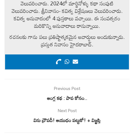
వెలువరించారు. 2024లో మార్జినోళ్ళు కథా సంపుటి
వెలువరించారు. శ్రీనివాసం- కవిత్వ విశ్లేషణలు వెలువరించారు.
కవిత్వ అనువాదంలో 4 పుస్తకాలు వచ్చాయి. ఈ సంవత్సరం
మరికొన్ని అనువాదాలు రానున్నాయి.
రచనలకు గాను పలు ప్రతిష్టాత్మకమైన అవార్డులు అందుకున్నారు.
ప్రస్తుత నివాసం హైదరాబాద్.
Previous Post
ఆంగ్ల కథ : పాప కోసం..
Next Post
విను ద్రౌపదీ! ఆయుధం పట్టుకో! + విజ్ఞప్తి