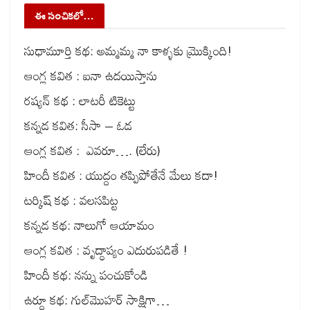
ఈ సంచికలో…
సుధామూర్తి కథ: అమ్మమ్మ నా కాళ్ళకు మ్రొక్కింది!
ఆంగ్ల కవిత : ఐనా ఉదయిస్తాను
రష్యన్ కథ : లాటరీ టికెట్టు
కన్నడ కవిత: సీసా – ఓడ
ఆంగ్ల కవిత : ఎవరూ…. (లేరు)
హిందీ కవిత : యుద్దం తప్పిపోతేనే మేలు కదా!
టర్కిష్ కథ : వలసపిట్ట
కన్నడ కథ: నాలుగో ఆయామం
ఆంగ్ల కవిత : వృద్ధాప్యం ఎదురుపడితే !
హిందీ కథ: నన్ను పంచుకోండి
ఉర్దూ కథ: గుల్‌మొహర్ సాక్షిగా…