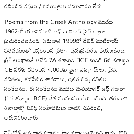
రచించిన కవులు / కవయిత్రుల సమాచారం లేదు.
Poems from the Greek Anthology మొదట
1962లో యూనివర్సిటీ ఆఫ్ మిచిగాన్ ప్రెస్ ద్వారా
ప్రచురించబడింది. తరువాత 1999లో డేవిడ్ ముల్‌రాయ్
పరిచయంతో విస్తరించిన ప్రతిగా పునఃప్రచురణ చేయబడింది.
గ్రీక్ ఆంథాలజీ అనేది 7వ శతాబ్దం BCE నుండి 6వ శతాబ్దం
CE వరకు రచించిన 4,000కు పైగా ఎపిగ్రామ్‌లు, ప్రేమ
కవితలు, శవపేటిక శాసనాలు, ఇతర చిన్న కవితల
సంకలనం. ఈ సంకలనం మొదట మెలియాగర్ ఆఫ్ గడారా
(1వ శతాబ్దం BCE) చేత సంకలనం చేయబడింది. తరువాతి
శతాబ్దాల్లో వివిధ సంపాదకులు వాటిని సవరించి,
ఆధునీకరించారు.
రెక్స్‌రోత్ అనువాద విధానం సాంప్రదాయికమైనది కాదు. కొన్ని