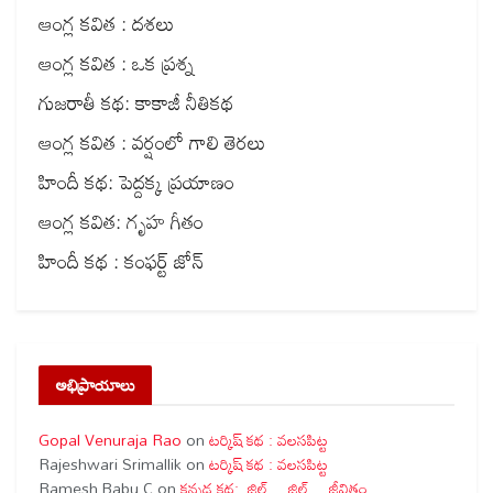
ఆంగ్ల కవిత : దశలు
ఆంగ్ల కవిత : ఒక ప్రశ్న
గుజరాతీ కథ: కాకాజీ నీతికథ
ఆంగ్ల కవిత : వర్షంలో గాలి తెరలు
హిందీ కథ: పెద్దక్క ప్రయాణం
ఆంగ్ల కవిత: గృహ గీతం
హిందీ కథ : కంఫర్ట్ జోన్
అభిప్రాయాలు
Gopal Venuraja Rao
on
టర్కిష్ కథ : వలసపిట్ట
Rajeshwari Srimallik
on
టర్కిష్ కథ : వలసపిట్ట
Ramesh Babu C
on
కన్నడ కథ: జిల్… జిల్… జీవితం