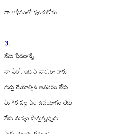
నా ఆధీనంలో వుంచుకోను.
3.
నేను పేదదాన్నే
నా పేరో, ఇది ఏ వారమో నాకు
గుర్తు చేయాల్సిన అవసరం లేదు
మీ గీర వల్ల ఏం ఉపయోగం లేదు
నేను మద్యం పోస్తున్నప్పుడు
మీరు నెత్తాళ్ళు కడగాలి