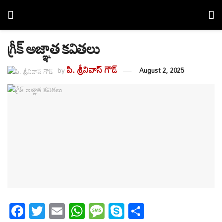
గ్రీక్ అజ్ఞాత కవితలు
పి. శ్రీనివాస్ గౌడ్
by
August 2, 2025
F
T
E
W
M
S
S