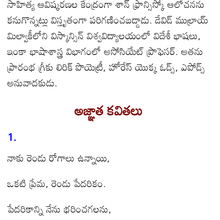
సాహిత్య ఆవిష్కరణల కేంద్రంగా శాన్ ఫ్రాన్సిస్కో ఆలోచనను
కనుగొన్నట్లు విస్తృతంగా పరిగణించబడ్డాడు. డేవిడ్ ముల్రాయ్
మిల్వాకీలోని విస్కాన్సిన్ విశ్వవిద్యాలయంలో విదేశీ భాషలు,
ఇంకా భాషాశాస్త్ర విభాగంలో అసోసియేట్ ప్రొఫెసర్. అతను
ప్రారంభ గ్రీకు లిరిక్ పొయెట్రీ, హోరేస్ యొక్క ఓడ్స్, ఎపోడ్స్
అనువాదకుడు.
అజ్ఞాత కవితలు
1.
నాకు రెండు రోగాలు ఉన్నాయి,
ఒకటి ప్రేమ, రెండు పేదరికం.
పేదరికాన్ని నేను భరించగలను,