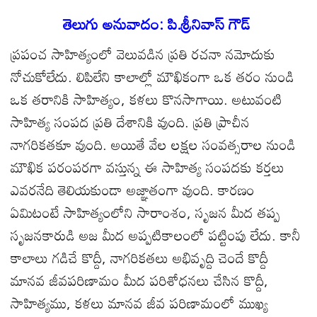
ac
w
m
h
e
k
h
e
itt
ail
at
ss
y
ar
తెలుగు అనువాదం: పి.శ్రీనివాస్ గౌడ్
b
er
s
a
p
e
ప్రపంచ సాహిత్యంలో వెలువడిన ప్రతి రచనా నమోదుకు
o
A
g
e
నోచుకోలేదు. లిపిలేని కాలాల్లో మౌఖికంగా ఒక తరం నుండి
o
p
e
ఒక తరానికి సాహిత్యం, కళలు కొనసాగాయి. అటువంటి
k
p
సాహిత్య సంపద ప్రతి దేశానికి వుంది. ప్రతి ప్రాచీన
నాగరికతకూ వుంది. అయితే వేల లక్షల సంవత్సరాల నుండి
మౌఖిక పరంపరగా వస్తున్న ఈ సాహిత్య సంపదకు కర్తలు
ఎవరనేది తెలియకుండా అజ్ఞాతంగా వుంది. కారణం
ఏమిటంటే సాహిత్యంలోని సారాంశం, సృజన మీద తప్ప
సృజనకారుడి అజ మీద అప్పటికాలంలో పట్టింపు లేదు. కానీ
కాలాలు గడిచే కొద్దీ, నాగరికతలు అభివృద్ది చెందే కొద్దీ
మానవ జీవపరిణామం మీద పరిశోధనలు చేసిన కొద్దీ,
సాహిత్యము, కళలు మానవ జీవ పరిణామంలో ముఖ్య