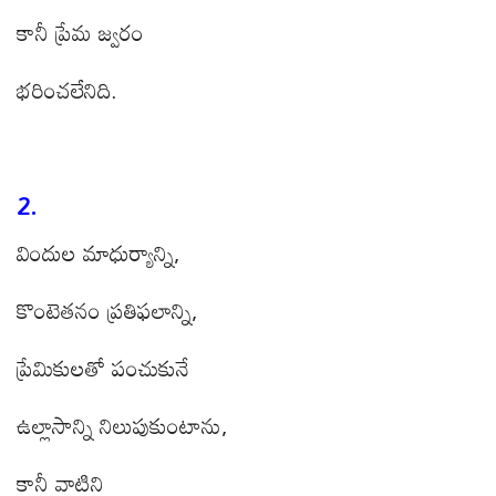
కానీ ప్రేమ జ్వరం
భరించలేనిది.
2.
విందుల మాధుర్యాన్ని,
కొంటెతనం ప్రతిఫలాన్ని,
ప్రేమికులతో పంచుకునే
ఉల్లాసాన్ని నిలుపుకుంటాను,
కానీ వాటిని