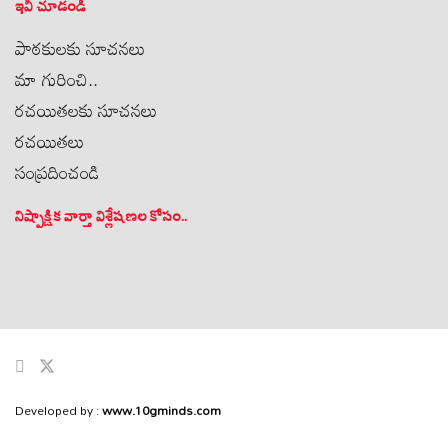
ఇవీ చూడండి
పాఠకులకు సూచనలు
మా గురించి..
రచయితలకు సూచనలు
రచయితలు
సంప్రదించండి
నిష్పాక్షిక వార్తా విశ్లేషణల కోసం..
Developed by :
www.10gminds.com