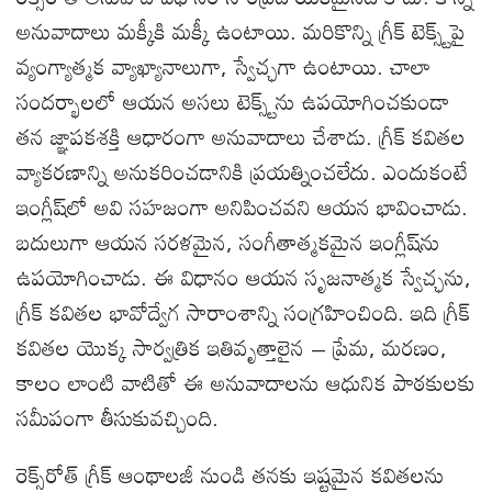
అనువాదాలు మక్కీకి మక్కీ ఉంటాయి. మరికొన్ని గ్రీక్ టెక్స్ట్‌పై
వ్యంగ్యాత్మక వ్యాఖ్యానాలుగా, స్వేచ్ఛగా ఉంటాయి. చాలా
సందర్భాలలో ఆయన అసలు టెక్స్ట్‌ను ఉపయోగించకుండా
తన జ్ఞాపకశక్తి ఆధారంగా అనువాదాలు చేశాడు. గ్రీక్ కవితల
వ్యాకరణాన్ని అనుకరించడానికి ప్రయత్నించలేదు. ఎందుకంటే
ఇంగ్లీష్‌లో అవి సహజంగా అనిపించవని ఆయన భావించాడు.
బదులుగా ఆయన సరళమైన, సంగీతాత్మకమైన ఇంగ్లీష్‌ను
ఉపయోగించాడు. ఈ విధానం ఆయన సృజనాత్మక స్వేచ్ఛను,
గ్రీక్ కవితల భావోద్వేగ సారాంశాన్ని సంగ్రహించింది. ఇది గ్రీక్
కవితల యొక్క సార్వత్రిక ఇతివృత్తాలైన – ప్రేమ, మరణం,
కాలం లాంటి వాటితో ఈ అనువాదాలను ఆధునిక పాఠకులకు
సమీపంగా తీసుకువచ్చింది.
రెక్స్‌రోత్ గ్రీక్ ఆంథాలజీ నుండి తనకు ఇష్టమైన కవితలను