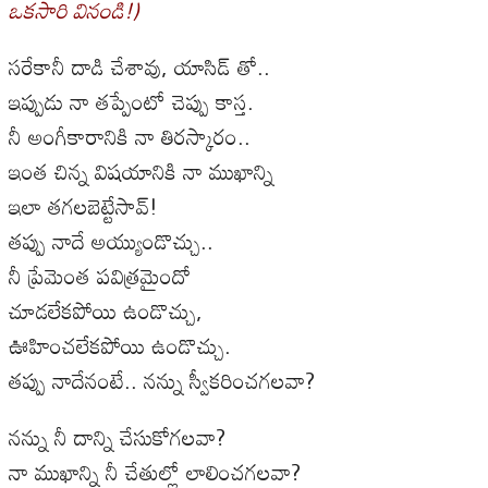
ఒకసారి వినండి!)
సరేకానీ దాడి చేశావు, యాసిడ్ తో..
ఇప్పుడు నా తప్పేంటో చెప్పు కాస్త.
నీ అంగీకారానికి నా తిరస్కారం..
ఇంత చిన్న విషయానికి నా ముఖాన్ని
ఇలా తగలబెట్టేసావ్!
తప్పు నాదే అయ్యుండొచ్చు..
నీ ప్రేమెంత పవిత్రమైందో
చూడలేకపోయి ఉండొచ్చు,
ఊహించలేకపోయి ఉండొచ్చు.
తప్పు నాదేనంటే.. నన్ను స్వీకరించగలవా?
నన్ను నీ దాన్ని చేసుకోగలవా?
నా ముఖాన్ని నీ చేతుల్లో లాలించగలవా?