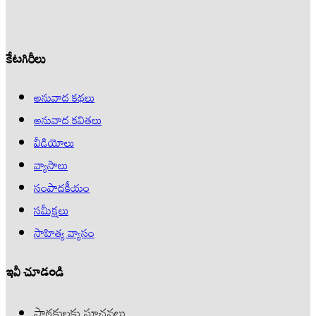
కేటగిరీలు
అనువాద కథలు
అనువాద కవితలు
వీడియోలు
వ్యాసాలు
సంపాదకీయం
సమీక్షలు
సాహిత్య వ్యాసం
ఇవీ చూడండి
పాఠకులకు సూచనలు