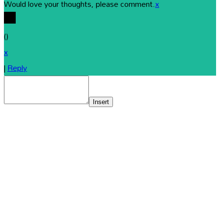
Would love your thoughts, please comment.
x
(
)
x
|
Reply
Insert