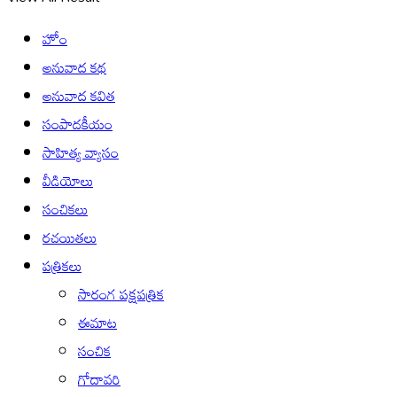
హోం
అనువాద కథ
అనువాద కవిత
సంపాదకీయం
సాహిత్య వ్యాసం
వీడియోలు
సంచికలు
రచయితలు
పత్రికలు
సారంగ పక్షపత్రిక
ఈమాట
సంచిక
గోదావరి