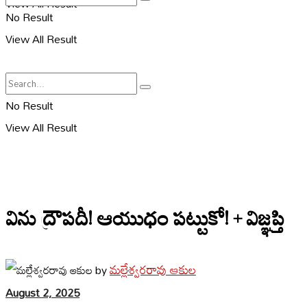
View All Result
No Result
View All Result
No Result
View All Result
విను ద్రౌపదీ! ఆయుధం పట్టుకో! + విజ్ఞప్తి
మల్లేశ్వరరావు ఆకుల
by
August 2, 2025