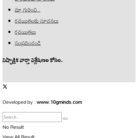
మా గురించి..
రచయితలకు సూచనలు
రచయితలు
సంప్రదించండి
నిష్పాక్షిక వార్తా విశ్లేషణల కోసం..
Developed by :
www.10gminds.com
No Result
View All Result