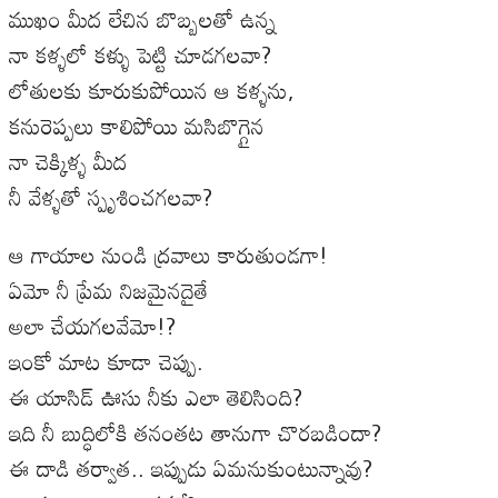
ముఖం మీద లేచిన బొబ్బలతో ఉన్న
నా కళ్ళలో కళ్ళు పెట్టి చూడగలవా?
లోతులకు కూరుకుపోయిన ఆ కళ్ళను,
కనురెప్పలు కాలిపోయి మసిబొగ్గైన
నా చెక్కిళ్ళ మీద
నీ వేళ్ళతో స్పృశించగలవా?
ఆ గాయాల నుండి ద్రవాలు కారుతుండగా!
ఏమో నీ ప్రేమ నిజమైనదైతే
అలా చేయగలవేమో!?
ఇంకో మాట కూడా చెప్పు.
ఈ యాసిడ్ ఊసు నీకు ఎలా తెలిసింది?
ఇది నీ బుద్ధిలోకి తనంతట తానుగా చొరబడిందా?
ఈ దాడి తర్వాత.. ఇప్పుడు ఏమనుకుంటున్నావు?