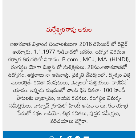
మల్లేశ్వరరావు ఆకుల
ఆకాశవాణి విశ్రాంత సంచాలకులుగా 2016 డిసెంబర్ లో రిటైర్
అయ్యారు. 1.1.1977 గుడివాడలో జననం. ఉద్యోగ విరమణ
తర్వాత తిరుపతిలో నివాసం. B.com., MCJ, MA. (HINDI),
రంగస్థల యోగా విజ్ఞాన్ లో సుశిక్షితులు. 28సం.ఆకాశవాణిలో
ఉద్యోగం. అక్షరాలు నా ఆనవాళ్లు, ప్రకృతి నేపథ్యంలో, దృశ్యం విత్తై
మొలకెత్తితే- కవితా సంపుటులు, వెన్నెలలో మల్లియలు- నాజీవన
యానం. ఇప్పుడు ముద్రణలో చాంద్ ఫిర్ నికలా- 100 హిందీ
పాటలకు వ్యాఖ్యానం, ఆయన రచనలు. రంగస్థల విమర్శ-
సమీక్షకులు. వాట్సాప్ గ్రూపులో హిందీ అనువాదాలు. కథాయాత్ర
పేరుతో కథల ఆడియో, చిత్ర కవితలు, పుస్తక సమీక్షలు,
పరిచయాలు వగైరా.