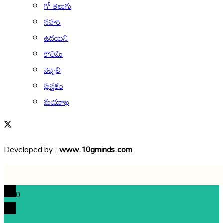
గో తెలుగు
సహరి
ఉదయిని
కొలిమి
నెచ్చెలి
పుస్తకం
మయూఖ
Developed by :
www.10gminds.com
0