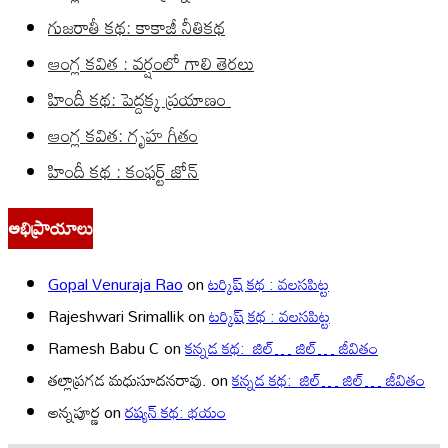
గుజరాతీ కథ: కాకాజీ నీతికథ
ఆంగ్ల కవిత : వర్షంలో గాలి తెరలు
హిందీ కథ: పెద్దక్క ప్రయాణం
ఆంగ్ల కవిత: గృహ గీతం
హిందీ కథ : కంఫర్ట్ జోన్
అభిప్రాయాలు
Gopal Venuraja Rao
on
టర్కిష్ కథ : వలసపిట్ట
Rajeshwari Srimallik
on
టర్కిష్ కథ : వలసపిట్ట
Ramesh Babu C
on
కన్నడ కథ: జిల్… జిల్… జీవితం
తల్లాప్రగడ మధుసూదనరావు.
on
కన్నడ కథ: జిల్… జిల్… జీవితం
అన్నపూర్ణ
on
రష్యన్ కథ: భయం