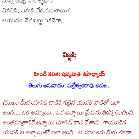
ఎవరిని, ఏమని వేడుకుంటాయి?
ఆయుధం చేతబట్టు ఇకనైనా,
విజ్ఞప్తి
హిందీ కవిత: పుష్యమిత్ర ఉపాధ్యాయ్
తెలుగు అనువాదం: మల్లేశ్వరరావు
ఆకుల,
(ముఖం మీద యాసిడ్ దాడికి గురైన యువతి వాడితో ఇలా
అంది… ఒక అమ్మాయి.. ఒక అబ్బాయి ప్రేమను తిరస్కరించింది.
అంతమాత్రానికే అబ్బాయి యాసిడ్ దాడి చేశాడు. గాయపడిన
యువతి ఆ అబ్బాయితో ఇలా అంది.. ఆ మాటలను మీరు కూడా