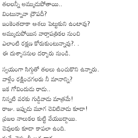
తలలన్నీ అమ్ముడుపోతాయి..
వింటున్నావా ద్రౌపదీ?
ఇంకెంతదాకా ఆశలు పెట్టుకుని ఉంటావు?
అమ్ముడుపోయిన వార్తాపత్రికల నుంచి
ఎలాంటి రక్షణ కోరుకుంటున్నావు?. .
ఈ దుశ్శాసనుల దర్బారు నుండి.
స్వయంగా సిగ్గుతో తలలు ఉంచుకొని ఉన్నారు.
వాళ్లేం రక్షించగలరు నీ మానాన్ని?
ఇక గోవిందుడు రాడు..
నిన్నటి వరకు గుడ్డివాడు మాత్రమే!
రాజు. ఇప్పుడు మూగ చెవిటివాడు కూడా!
ప్రజల నాలుకల కుట్టి వేయబడ్డాయి.
చెవులకు కూడా కాపలా ఉంది.
నువ్వే చెప్పు నీ అశృధార