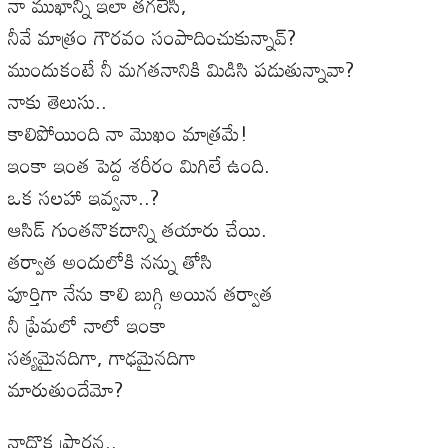
నా ముఖాన్ని ఇలా తగలేసి,
నీవే మాత్రం గౌరవం సంపాదించుకున్నావ్?
ముందుకంటే నీ మగతనానికి మిడిసి పడుతున్నావా?
నాకు తెలుసు..
కాలిపోయింది నా మొఖం మాత్రమే!
ఇంకా ఇంత పెద్ద శరీరం మిగిలే ఉంది.
ఒక సలహా ఇవ్వనా..?
ఆసిడ్ గుంతనొకదాన్ని తయారు చేయి.
తర్వాత అందులోకి నన్ను తోసి
పూర్తిగా నేను కాలి బుగ్గి అయిన తర్వాత
నీ ప్రేమలో నాలో ఇంకా
సత్యమైనదిగా, గాఢమైనదిగా
మారుతుందేమో?
నాదొక ప్రార్థన..