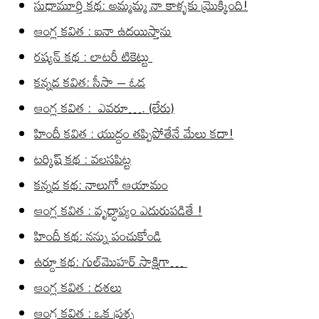
సుధామూర్తి కథ: అమ్మమ్మ నా కాళ్ళకు మ్రొక్కింది!
ఆంగ్ల కవిత : ఐనా ఉదయిస్తాను
రష్యన్ కథ : లాటరీ టికెట్టు
కన్నడ కవిత: సీసా – ఓడ
ఆంగ్ల కవిత : ఎవరూ…. (లేరు)
హిందీ కవిత : యుద్దం తప్పిపోతేనే మేలు కదా!
టర్కిష్ కథ : వలసపిట్ట
కన్నడ కథ: నాలుగో ఆయామం
ఆంగ్ల కవిత : వృద్ధాప్యం ఎదురుపడితే !
హిందీ కథ: నన్ను పంచుకోండి
ఉర్దూ కథ: గుల్‌మొహర్ సాక్షిగా…
ఆంగ్ల కవిత : దశలు
ఆంగ్ల కవిత : ఒక ప్రశ్న