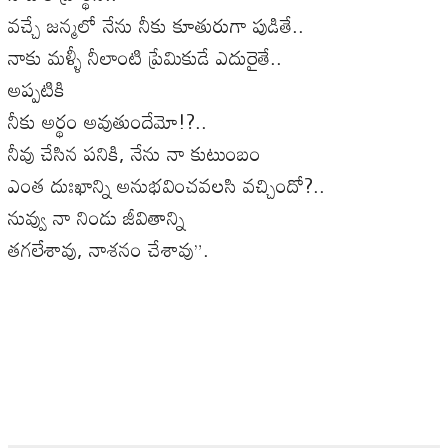
వచ్చే జన్మలో నేను నీకు కూతురుగా పుడితే..
నాకు మళ్ళీ నీలాంటి ప్రేమికుడే ఎదురైతే..
అప్పటికి
నీకు అర్థం అవుతుందేమో!?..
నీవు చేసిన పనికి, నేను నా కుటుంబం
ఎంత దుఃఖాన్ని అనుభవించవలసి వచ్చిందో?..
నువ్వు నా నిండు జీవితాన్ని
తగలేశావు, నాశనం చేశావు”.