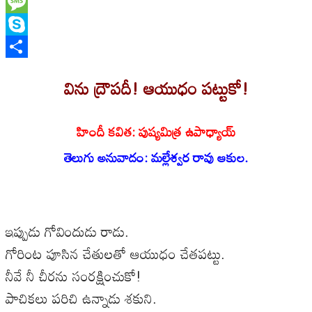
WhatsApp
Message
Skype
Share
విను ద్రౌపదీ! ఆయుధం పట్టుకో!
హిందీ కవిత:
పుష్యమిత్ర ఉపాధ్యాయ్
తెలుగు అనువాదం: మల్లేశ్వర రావు ఆకుల.
ఇప్పుడు గోవిందుడు రాడు.
గోరింట పూసిన చేతులతో ఆయుధం చేతపట్టు.
నీవే నీ చీరను సంరక్షించుకో!
పాచికలు పరిచి ఉన్నాడు శకుని.