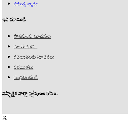
సాహిత్య వ్యాసం
ఇవీ చూడండి
పాఠకులకు సూచనలు
మా గురించి..
రచయితలకు సూచనలు
రచయితలు
సంప్రదించండి
నిష్పాక్షిక వార్తా విశ్లేషణల కోసం..