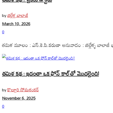
జిల్లేళ్ల బాలాజీ
by
March 10, 2026
0
తమిళ మూలం : ఎస్‌.కె.పి.కరుణా అనువాదం : జిల్లేళ్ళ బాలాజీ భా
తమిళ కథ : ఇదంతా ఒక ఫోన్ కాల్‌తో మొదలైంది!
కొల్లూరి సోమశంకర్
by
November 6, 2025
0