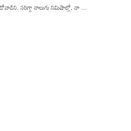
డిని. సరిగ్గా నాలుగు నిమిషాల్లో, నా ...