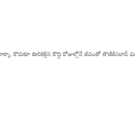
ర్యా, కొడుకూ ఊరికెళ్లిన కొద్ది రోజుల్లోనే జీవంతో తొణికిసలాడ