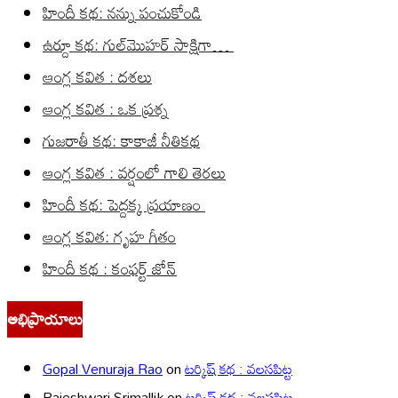
హిందీ కథ: నన్ను పంచుకోండి
ఉర్దూ కథ: గుల్‌మొహర్ సాక్షిగా…
ఆంగ్ల కవిత : దశలు
ఆంగ్ల కవిత : ఒక ప్రశ్న
గుజరాతీ కథ: కాకాజీ నీతికథ
ఆంగ్ల కవిత : వర్షంలో గాలి తెరలు
హిందీ కథ: పెద్దక్క ప్రయాణం
ఆంగ్ల కవిత: గృహ గీతం
హిందీ కథ : కంఫర్ట్ జోన్
అభిప్రాయాలు
Gopal Venuraja Rao
on
టర్కిష్ కథ : వలసపిట్ట
Rajeshwari Srimallik
on
టర్కిష్ కథ : వలసపిట్ట