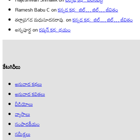
Ramesh Babu C
on
కన్నడ కథ: జిల్… జిల్… జీవితం
తల్లాప్రగడ మధుసూదనరావు.
on
కన్నడ కథ: జిల్… జిల్… జీవితం
అన్నపూర్ణ
on
రష్యన్ కథ: భయం
కేటగిరీలు
అనువాద కథలు
అనువాద కవితలు
వీడియోలు
వ్యాసాలు
సంపాదకీయం
సమీక్షలు