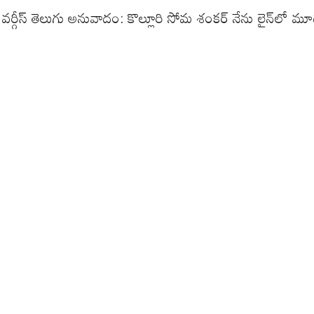
ీస్ తెలుగు అనువాదం: కొల్లూరి సోమ శంకర్ నేను లైన్‌లో మూడోవా