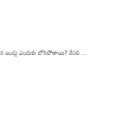
ే మన ఇండ్లు ఎందుకు బోసిపోతాయి? వేసవి ...