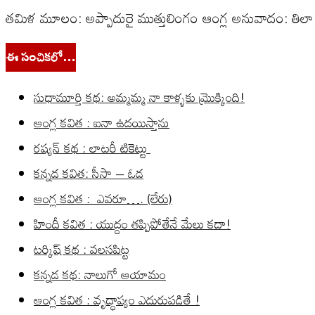
తమిళ మూలం: అప్పాదురై ముత్తులింగం ఆంగ్ల అనువాదం: తిలా వర్గ
ఈ సంచికలో…
సుధామూర్తి కథ: అమ్మమ్మ నా కాళ్ళకు మ్రొక్కింది!
ఆంగ్ల కవిత : ఐనా ఉదయిస్తాను
రష్యన్ కథ : లాటరీ టికెట్టు
కన్నడ కవిత: సీసా – ఓడ
ఆంగ్ల కవిత : ఎవరూ…. (లేరు)
హిందీ కవిత : యుద్దం తప్పిపోతేనే మేలు కదా!
టర్కిష్ కథ : వలసపిట్ట
కన్నడ కథ: నాలుగో ఆయామం
ఆంగ్ల కవిత : వృద్ధాప్యం ఎదురుపడితే !